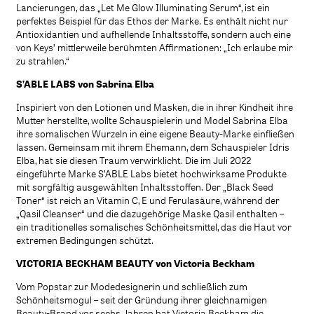
Lancierungen, das „Let Me Glow Illuminating Serum“, ist ein
perfektes Beispiel für das Ethos der Marke. Es enthält nicht nur
Antioxidantien und aufhellende Inhaltsstoffe, sondern auch eine
von Keys’ mittlerweile berühmten Affirmationen: „Ich erlaube mir
zu strahlen.“
S’ABLE LABS von Sabrina Elba
Inspiriert von den Lotionen und Masken, die in ihrer Kindheit ihre
Mutter herstellte, wollte Schauspielerin und Model Sabrina Elba
ihre somalischen Wurzeln in eine eigene Beauty-Marke einfließen
lassen. Gemeinsam mit ihrem Ehemann, dem Schauspieler Idris
Elba, hat sie diesen Traum verwirklicht. Die im Juli 2022
eingeführte Marke S’ABLE Labs bietet hochwirksame Produkte
mit sorgfältig ausgewählten Inhaltsstoffen. Der „Black Seed
Toner“ ist reich an Vitamin C, E und Ferulasäure, während der
„Qasil Cleanser“ und die dazugehörige Maske Qasil enthalten –
ein traditionelles somalisches Schönheitsmittel, das die Haut vor
extremen Bedingungen schützt.
VICTORIA BECKHAM BEAUTY von Victoria Beckham
Vom Popstar zur Modedesignerin und schließlich zum
Schönheitsmogul – seit der Gründung ihrer gleichnamigen
Beauty-Brand vor sechs Jahren hat Victoria Beckham die