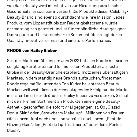
von Rare Beauty wird in Initiativen zur Förderung psychischer
Gesundheitsressourcen investiert. Die Produkte dieser Celebrity-
Beauty-Brand sind ebenso durchdacht wie ihre Mission. Jedes
Produkt, vom Lippenstift bis zur Feuchtigkeitscreme, wurde
dermatologisch getestet und ist für empfindliche Haut geeignet.
Das vegane und tierversuchsfreie Sortiment überzeugt durch
Qualität, innovative Formeln und eine tolle Performance.
RHODE von Hailey Bieber
Seit der Markteinführung im Juni 2022 hat sich Rhode mit seinen
sorgfältig kuratierten und formulierten Produkten als feste
Größe in der Beauty-Branche etabliert. Trotz eines übersättigten
Marktes, in dem ständig neue Brands auftauchen, findet man
Rhode regelmäßig unter den Top 10 der beliebtesten Beauty-
Marken weltweit. Diesen durchschlagenden Erfolg hat die Marke
in erster Linie ihrer Gründerin Hailey Bieber zu verdanken. Sie hat
mit dem kleinen Sortiment an Produkten eine eigene Beauty-
Ästhetik geschaffen, die sofort viral gegangen ist. Ob „Glazed
Donut Skin“ oder „Strawberry Make-up“ – Millionen von Frauen
eifern ihrem Idol nach und sind verrückt nach ihrem „Peptide
Glazing Fluid“, den „Peptide Lip Treatments“ oder dem „Pocket
Blush“.