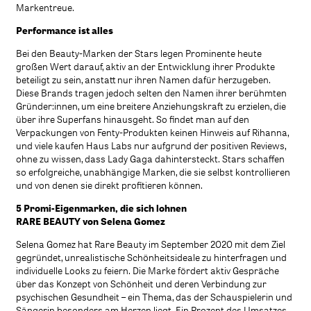
Markentreue.
Performance ist alles
Bei den Beauty-Marken der Stars legen Prominente heute
großen Wert darauf, aktiv an der Entwicklung ihrer Produkte
beteiligt zu sein, anstatt nur ihren Namen dafür herzugeben.
Diese Brands tragen jedoch selten den Namen ihrer berühmten
Gründer:innen, um eine breitere Anziehungskraft zu erzielen, die
über ihre Superfans hinausgeht. So findet man auf den
Verpackungen von Fenty-Produkten keinen Hinweis auf Rihanna,
und viele kaufen Haus Labs nur aufgrund der positiven Reviews,
ohne zu wissen, dass Lady Gaga dahintersteckt. Stars schaffen
so erfolgreiche, unabhängige Marken, die sie selbst kontrollieren
und von denen sie direkt profitieren können.
5 Promi-Eigenmarken, die sich lohnen
RARE BEAUTY von Selena Gomez
Selena Gomez hat Rare Beauty im September 2020 mit dem Ziel
gegründet, unrealistische Schönheitsideale zu hinterfragen und
individuelle Looks zu feiern. Die Marke fördert aktiv Gespräche
über das Konzept von Schönheit und deren Verbindung zur
psychischen Gesundheit – ein Thema, das der Schauspielerin und
Sängerin besonders am Herzen liegt. Ein Prozent des Umsatzes