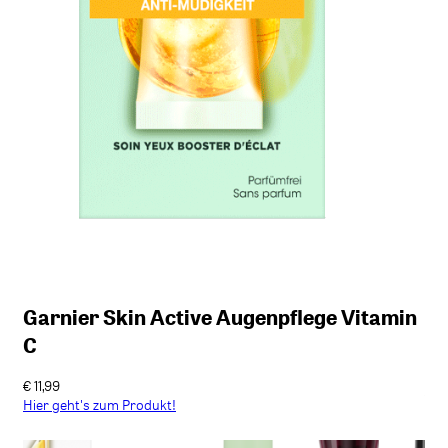
in
Es
Catrice Under Eye Brightener
co
€ 3,99
€ 2
Hier geht's zum Produkt!
Hie