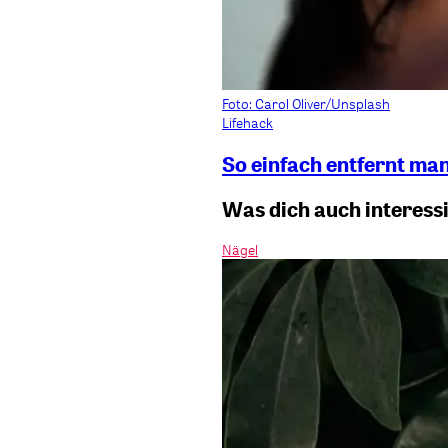
Foto: Carol Oliver/Unsplash
Lifehack
So einfach entfernt ma
Was dich auch interess
Nägel