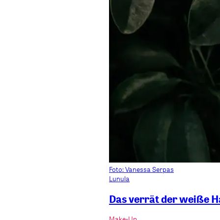
Foto: Vanessa Serpas
Lunula
Das verrät der weiße H
Make-Up