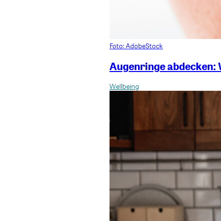
Foto: AdobeStock
Augenringe abdecken: W
Wellbeing