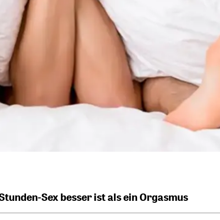
tunden-Sex besser ist als ein Orgasmus