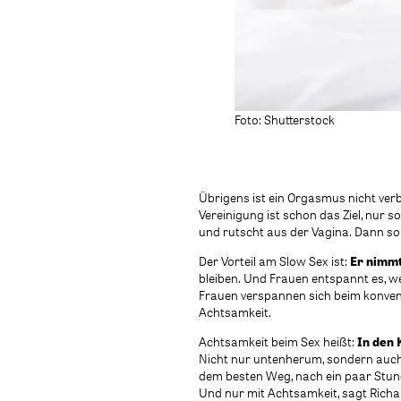
Foto: Shutterstock
Übrigens ist ein Orgasmus nicht verbo
Vereinigung ist schon das Ziel, nur s
und rutscht aus der Vagina. Dann soll
Der Vorteil am Slow Sex ist:
Er nimmt
bleiben. Und Frauen entspannt es, we
Frauen verspannen sich beim konventi
Achtsamkeit.
Achtsamkeit beim Sex heißt:
In den 
Nicht nur untenherum, sondern auch i
dem besten Weg, nach ein paar Stund
Und nur mit Achtsamkeit, sagt Richa