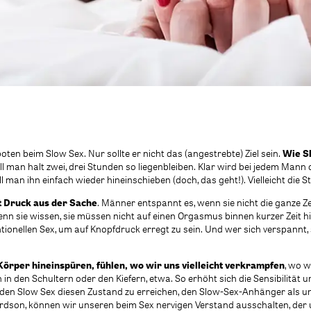
ten beim Slow Sex. Nur sollte er nicht das (angestrebte) Ziel sein.
Wie S
oll man halt zwei, drei Stunden so liegenbleiben. Klar wird bei jedem Man
 man ihn einfach wieder hineinschieben (doch, das geht!). Vielleicht die S
 Druck aus der Sache
. Männer entspannt es, wenn sie nicht die ganze Ze
nn sie wissen, sie müssen nicht auf einen Orgasmus binnen kurzer Zeit hin
onellen Sex, um auf Knopfdruck erregt zu sein. Und wer sich verspannt, sp
Körper hineinspüren, fühlen, wo wir uns vielleicht verkrampfen
, wo 
n den Schultern oder den Kiefern, etwa. So erhöht sich die Sensibilität u
en Slow Sex diesen Zustand zu erreichen, den Slow-Sex-Anhänger als un
rdson, können wir unseren beim Sex nervigen Verstand ausschalten, der u