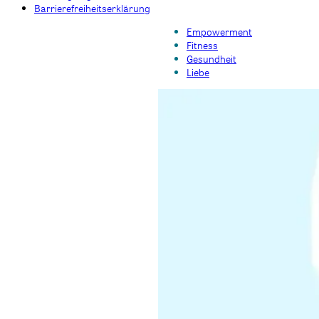
Barrierefreiheitserklärung
Empowerment
Fitness
Gesundheit
Liebe