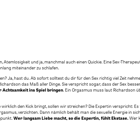
 Atemlosigkeit und ja, manchmal auch einen Quickie. Eine Sex-Therapeuti
enlang miteinander zu schlafen.
? Ja, hast du. Ab sofort solltest du dir für den Sex richtig viel Zeit nehme
ichardson das Maß aller Dinge. Sie verspricht sogar, dass der Sex besse
 Achtsamkeit ins Spiel bringen
. Ein Orgasmus muss laut Richardson üb
wirklich den Kick bringt, sollen wir streichen? Die Expertin verspricht: Es 
gasmus, verzichten. Dann nämlich behält man die sexuelle Energie in sich 
hepunkt.
Wer langsam Liebe macht, so die Expertin, fühlt Ekstase.
Wer k