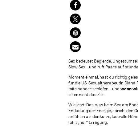
Sex bedeutet Begierde, Ungestümsein,
Slow Sex – und ruft Paare auf, stund
Moment einmal, hast du richtig gelesen
für die US-Sexualtherapeutin Diana R
miteinander schlafen – und
wenn wir
ist er nicht das Ziel.
Wie jetzt: Das, was beim Sex am Ende 
Entladung der Energie, sprich: den Or
anfühlen als der kurze, lustvolle Hö
fühlt „nur“ Erregung.