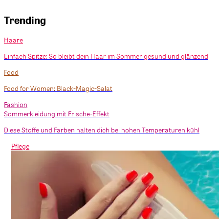
Trending
Haare
Einfach Spitze: So bleibt dein Haar im Sommer gesund und glänzend
Food
Food for Women: Black-Magic-Salat
Fashion
Sommerkleidung mit Frische-Effekt
Diese Stoffe und Farben halten dich bei hohen Temperaturen kühl
Pflege