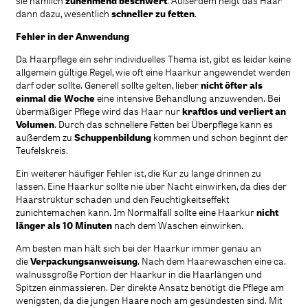
sie nämlich
zunehmend beschwert
. Außerdem neigt das Haar
dann dazu, wesentlich
schneller zu fetten
.
Fehler in der Anwendung
Da Haarpflege ein sehr individuelles Thema ist, gibt es leider keine
allgemein gültige Regel, wie oft eine Haarkur angewendet werden
darf oder sollte. Generell sollte gelten, lieber
nicht öfter als
einmal die Woche
eine intensive Behandlung anzuwenden. Bei
übermäßiger Pflege wird das Haar nur
kraftlos und verliert an
Volumen
. Durch das schnellere Fetten bei Überpflege kann es
außerdem zu
Schuppenbildung
kommen und schon beginnt der
Teufelskreis.
Ein weiterer häufiger Fehler ist, die Kur zu lange drinnen zu
lassen. Eine Haarkur sollte nie über Nacht einwirken, da dies der
Haarstruktur schaden und den Feuchtigkeitseffekt
zunichtemachen kann. Im Normalfall sollte eine Haarkur
nicht
länger als 10 Minuten
nach dem Waschen einwirken.
Am besten man hält sich bei der Haarkur immer genau an
die
Verpackungsanweisung
. Nach dem Haarewaschen eine ca.
walnussgroße Portion der Haarkur in die Haarlängen und
Spitzen einmassieren. Der direkte Ansatz benötigt die Pflege am
wenigsten, da die jungen Haare noch am gesündesten sind. Mit