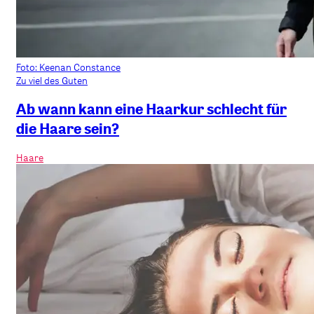
Foto: Keenan Constance
Zu viel des Guten
Ab wann kann eine Haarkur schlecht für
die Haare sein?
Haare