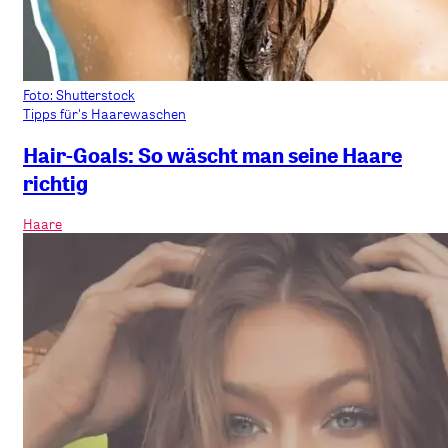
Foto: Shutterstock
Tipps für's Haarewaschen
Hair-Goals: So wäscht man seine Haare
richtig
Haare