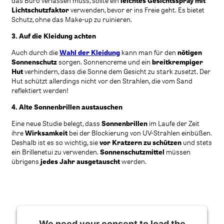
das Büro verlassen muss, sollte ein
leichtes Gesichtsspray mit
Lichtschutzfaktor
verwenden, bevor er ins Freie geht. Es bietet
Schutz, ohne das Make-up zu ruinieren.
3. Auf die Kleidung achten
Auch durch die
Wahl der Kleidung
kann man für den
nötigen
Sonnenschutz
sorgen. Sonnencreme und ein
breitkrempiger
Hut
verhindern, dass die Sonne dem Gesicht zu stark zusetzt. Der
Hut schützt allerdings nicht vor den Strahlen, die vom Sand
reflektiert werden!
4. Alte Sonnenbrillen austauschen
Eine neue Studie belegt, dass
Sonnenbrillen
im Laufe der Zeit
ihre
Wirksamkeit
bei der Blockierung von UV-Strahlen einbüßen.
Deshalb ist es so wichtig, sie
vor Kratzern zu schützen
und stets
ein Brillenetui zu verwenden.
Sonnenschutzmittel
müssen
übrigens
jedes Jahr ausgetauscht
werden.
We need your consent to load the