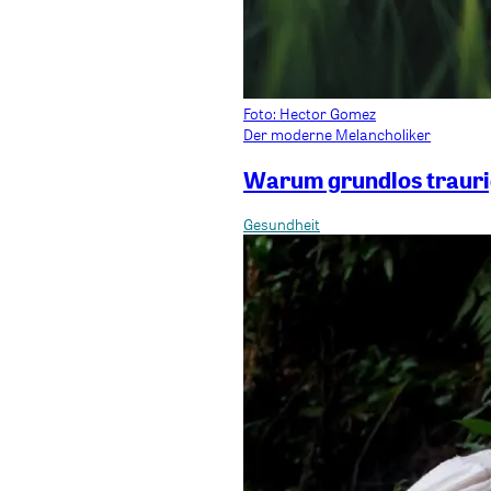
Foto: Hector Gomez
Der moderne Melancholiker
Warum grundlos traurig
Gesundheit