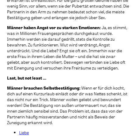
erwarten ist unrealistisch. Für die ganz großen Gefühle haben sie
wenig Sinn, vor allem, wenn sie der Pubertät entwachsen sind. Die
Partnerin in den Arm zu nehmen bedeutet schon viel, die meiste
Bestätigung geben und erlangen sie jedoch über Sex.
Männer haben Angst vor zu starken Emotionen:
Ja, es stimmt,
was in Millionen Frauengesprächen durchgekaut wurde.
Immerhin werden sie darauf gedrillt, stets die Kontrolle zu
bewahren. Zu funktionieren. Wut wird verdrängt, Angst
unterdrückt. Und die Liebe? Engt sie oft ein. Immerhin war die
erste Frau in ihrem Leben die Mutter – und die hat sie zwar
geliebt, aber auch kontrolliert. Deswegen verbinden sie Liebe oft
mit Einengung und versuchen ihre Freiräume zu verteidigen.
Last, but not least …
Männer brauchen Selbstbestätigung:
Wenn er für dich kocht,
dich auf einen Kurzurlaub einlädt oder dir was Nettes schenkt, ist
das nicht nur ein Trick. Männer wollen geliebt und bewundert
werden! Die Bestätigung von außen untermauert nur, das sie
innen ziemlich sensibel sind. Das Problem ist, dass das von der
Partnerin häufig missverstanden und nicht als Beweis der
Zuneigung erkannt wird.
Liebe